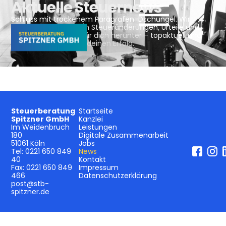
Aktuelle Steuernews
Schluss mit trockenem Paragrafen-Dschungel. Wir
brechen die neuesten Steueränderungen, Urteile und
Fristen verständlich für dich herunter – topaktuell und
direkt anwendbar für deinen Erfolg.
Steuerberatung
Startseite
Spitzner GmbH
Kanzlei
Im Weidenbruch
Leistungen
180
Digitale Zusammenarbeit
51061 Köln
Jobs
Tel:
0221 650 849
News
40
Kontakt
Fax:
0221 650 849
Impressum
466
Datenschutzerklärung
post@stb-
spitzner.de