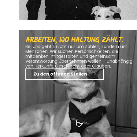
glauben,
dass
gute
Steuerberatung
mehr
ist
als
Paragraphen
ARBEITEN, WO HALTUNG ZÄHLT.
und
Zahlen
Bei uns geht’s nicht nur um Zahlen, sondern um
–
Menschen. Wir suchen Persönlichkeiten, die
sie
mitdenken, mitgestalten und gemeinsam
schafft
Verantwortung übernehmen wollen – unabhängig
Vertrauen,
von Herkunft, Geschlecht oder Glauben.
Perspektive
Zu den offenen Stellen
und
Freiheit.
Mit
digitalen
Tools,
klarer
Sprache
und
einem
offenen
Ohr
begleiten