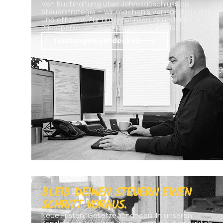
Von Buchhaltung über Jahresabschluss bis
Steuerstrategie – wir machen’s verständlich, digital
und effizient. Für Unternehmen, Gründer:innen und
Privatpersonen, die mehr Klarheit wollen.
Leistungen entdecken
BLEIB DEINEN STEUERN EINEN
SCHRITT VORAUS.
Neue Fristen, Gesetze, Chancen: In unseren