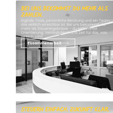
BEI UNS BEKOMMST DU MEHR ALS
ZAHLEN.
Digitale Tools, persönliche Beratung und ein Team,
das wirklich erreichbar ist. Bei uns bekommst du
mehr als Steuerergebnisse – du bekommst
Orientierung, Verlässlichkeit und Zeit für das, was
wirklich zählt.
Zusammenarbeit
STEUERN EINFACH. ZUKUNFT KLAR.