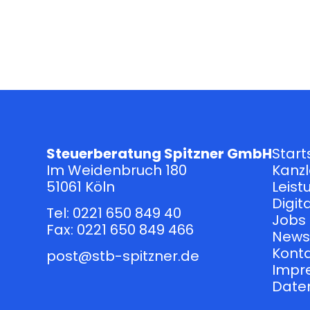
Steuerberatung Spitzner GmbH
Start
Im Weidenbruch 180
Kanzl
51061 Köln
Leis
Digi
Tel:
0221 650 849 40
Jobs
Fax:
0221 650 849 466
New
Kont
post@stb-spitzner.de
Impr
Date