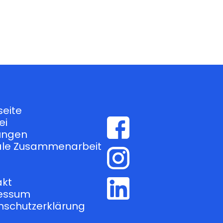
seite
ei
tungen
tale Zusammenarbeit
s
akt
essum
nschutzerklärung