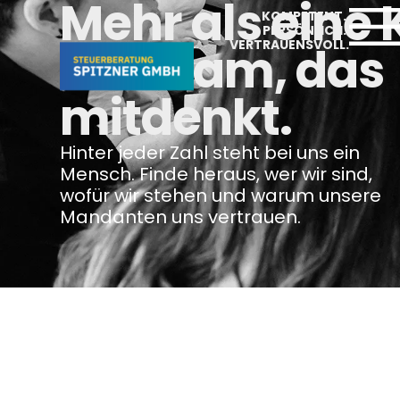
Mehr als eine 
KOMPETENT.
PERSÖNLICH.
VERTRAUENSVOLL.
Ein Team, das
mitdenkt.
Hinter jeder Zahl steht bei uns ein
Mensch. Finde heraus, wer wir sind,
wofür wir stehen und warum unsere
Mandanten uns vertrauen.