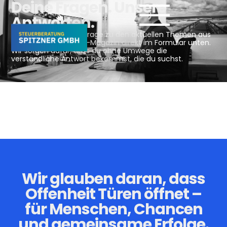
Deine Fragen. Unsere
Antworten.
Hinterlass uns deine Frage zu den aktuellen Themen aus
unserem Mandanten-Magazin direkt im Formular unten.
Wir sorgen dafür, dass du ohne Umwege die
verständliche Antwort bekommst, die du suchst.
Wir glauben daran, dass
Offenheit Türen öffnet –
für Menschen, Chancen
und gemeinsame Erfolge.